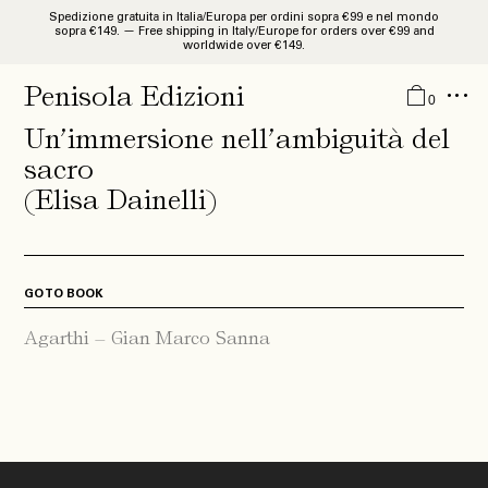
Spedizione gratuita in Italia/Europa per ordini sopra €99 e nel mondo
sopra €149. — Free shipping in Italy/Europe for orders over €99 and
worldwide over €149.
Catalogue
Penisola Edizioni
0
Studies and Researches
Un’immersione nell’ambiguità del
Monographies
sacro
(Elisa Dainelli)
Libri d’Artista
Guides
Quaderni
GO TO BOOK
Agarthi – Gian Marco Sanna
News
About
IT
EN