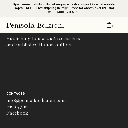
Spedizione gratuita in Italia/Europa per ordini sopra €99 e nel mondo
sopra €149. — Free shipping in Italy/Europe for orders over €99 and
worldwide over €149.
Catalogue
Penisola Edizioni
Penisola Edizioni
0
Studies and Researches
Publishing house that researches
Monographies
and publishes Italian authors.
Libri d’Artista
Guides
Quaderni
News
CONTACTS
About
info@penisolaedizioni.com
Instagam
IT
Facebook
EN